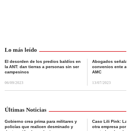
Lo más leído
El desorden de los predios baldíos en
Abogados señalan 
la ANT: dan tierras a personas sin ser
convenios ente alc
campesinos
AMC
06/09/2023
13/07/2023
Últimas Noticias
Gobierno crea prima para militares y
Caso Lili Pink: La F
policías que realicen desminado y
otra empresa por p