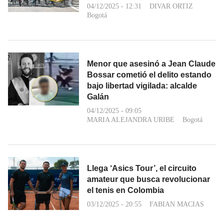
04/12/2025 - 12:31
DIVAR ORTIZ
Bogotá
Menor que asesinó a Jean Claude
Bossar cometió el delito estando
bajo libertad vigilada: alcalde
Galán
04/12/2025 - 09:05
MARIA ALEJANDRA URIBE
Bogotá
Llega ‘Asics Tour’, el circuito
amateur que busca revolucionar
el tenis en Colombia
03/12/2025 - 20:55
FABIAN MACIAS