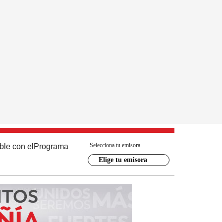
Selecciona tu emisora
ble con el
Programa
Elige tu emisora