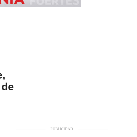
e,
 de