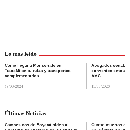
Lo más leído
Cómo llegar a Monserrate en
Abogados señalan 
TransMilenio: rutas y transportes
convenios ente alc
complementarios
AMC
19/03/2024
13/07/2023
Últimas Noticias
Campesinos de Boyacá piden al
Cuatro muertos en 
Gobierno de Abelardo de la Espriella
helicóptero en Rio,