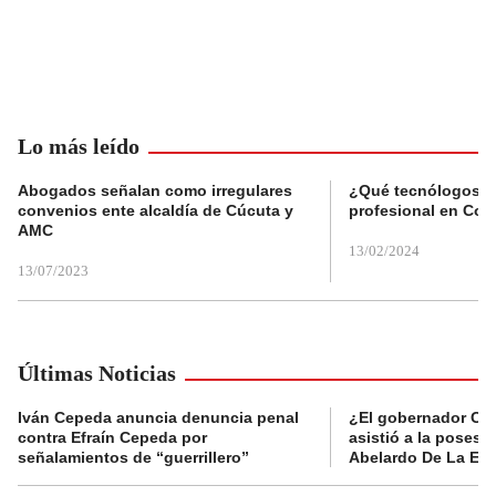
Lo más leído
Abogados señalan como irregulares
¿Qué tecnólogos re
convenios ente alcaldía de Cúcuta y
profesional en Col
AMC
13/02/2024
13/07/2023
Últimas Noticias
Iván Cepeda anuncia denuncia penal
¿El gobernador Ca
contra Efraín Cepeda por
asistió a la posesi
señalamientos de “guerrillero”
Abelardo De La Esp