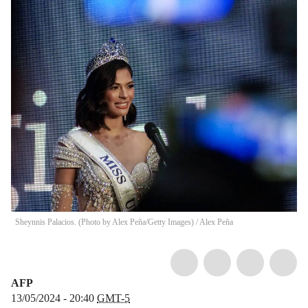
Sheynnis Palacios. (Photo by Alex Peña/Getty Images)
/
Alex Peña
AFP
13/05/2024 - 20:40
GMT-5