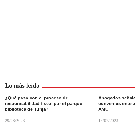
Lo más leído
¿Qué pasó con el proceso de
Abogados señalan 
responsabilidad fiscal por el parque
convenios ente alc
biblioteca de Tunja?
AMC
29/08/2023
13/07/2023