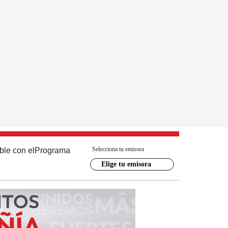
Selecciona tu emisora
ble con el
Programa
Elige tu emisora