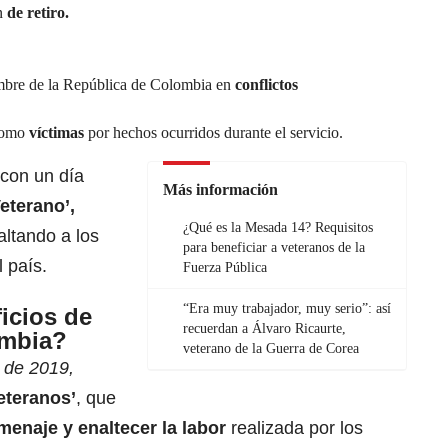
n
de retiro.
ombre de la República de Colombia en
conflictos
 como
víctimas
por hechos ocurridos durante el servicio.
 con un día
Más información
Veterano’,
¿Qué es la Mesada 14? Requisitos
altando a los
para beneficiar a veteranos de la
 país.
Fuerza Pública
“Era muy trabajador, muy serio”: así
icios de
recuerdan a Álvaro Ricaurte,
ombia?
veterano de la Guerra de Corea
 de 2019,
eteranos’
, que
menaje y enaltecer la labor
realizada por los