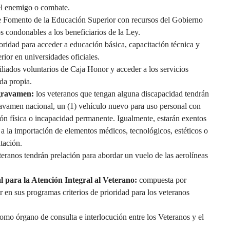
del enemigo o combate.
e Fomento de la Educación Superior con recursos del Gobierno
s condonables a los beneficiarios de la Ley.
oridad para acceder a educación básica, capacitación técnica y
ior en universidades oficiales.
iliados voluntarios de Caja Honor y acceder a los servicios
nda propia.
 gravamen:
los veteranos que tengan alguna discapacidad tendrán
gravamen nacional, un (1) vehículo nuevo para uso personal con
ción física o incapacidad permanente. Igualmente, estarán exentos
 a la importación de elementos médicos, tecnológicos, estéticos o
tación.
teranos tendrán prelación para abordar un vuelo de las aerolíneas
l para la Atención Integral al Veterano:
compuesta por
ir en sus programas criterios de prioridad para los veteranos
omo órgano de consulta e interlocución entre los Veteranos y el