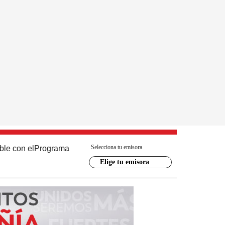
Selecciona tu emisora
ble con el
Programa
Elige tu emisora