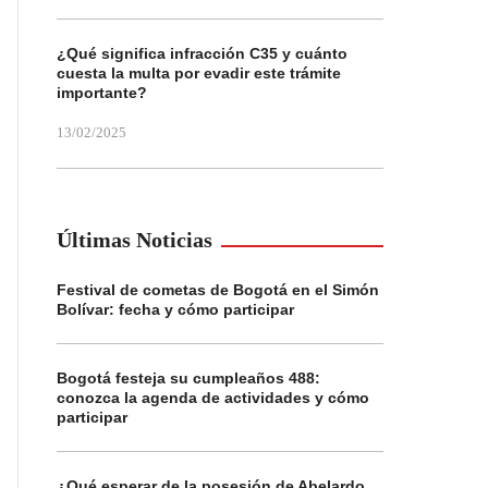
¿Qué significa infracción C35 y cuánto
cuesta la multa por evadir este trámite
importante?
13/02/2025
Últimas Noticias
Festival de cometas de Bogotá en el Simón
Bolívar: fecha y cómo participar
Bogotá festeja su cumpleaños 488:
conozca la agenda de actividades y cómo
participar
¿Qué esperar de la posesión de Abelardo