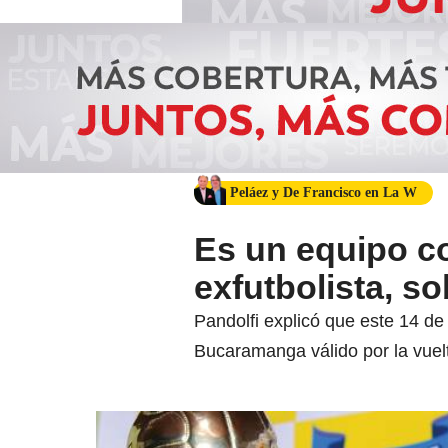
Peláez y De Francisco en La W
Es un equipo co
exfutbolista, so
Pandolfi explicó que este 14 de 
Bucaramanga válido por la vuelt