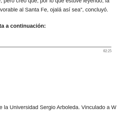
e, pero creo que, por lo que estuve leyendo, la
vorable al Santa Fe, ojalá así sea”, concluyó.
ta a continuación:
02:25
e la Universidad Sergio Arboleda. Vinculado a W