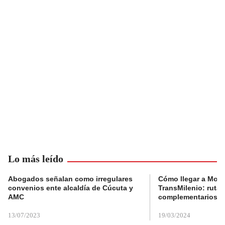
Lo más leído
Abogados señalan como irregulares
Cómo llegar a Mons
convenios ente alcaldía de Cúcuta y
TransMilenio: rutas
AMC
complementarios
13/07/2023
19/03/2024