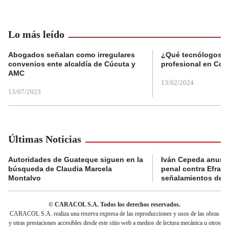
Lo más leído
Abogados señalan como irregulares
¿Qué tecnólogos re
convenios ente alcaldía de Cúcuta y
profesional en Col
AMC
13/02/2024
13/07/2023
Últimas Noticias
Autoridades de Guateque siguen en la
Iván Cepeda anunc
búsqueda de Claudia Marcela
penal contra Efraí
Montalvo
señalamientos de “g
© CARACOL S.A. Todos los derechos reservados.
CARACOL S.A. realiza una reserva expresa de las reproducciones y usos de las obras
y otras prestaciones accesibles desde este sitio web a medios de lectura mecánica u otros