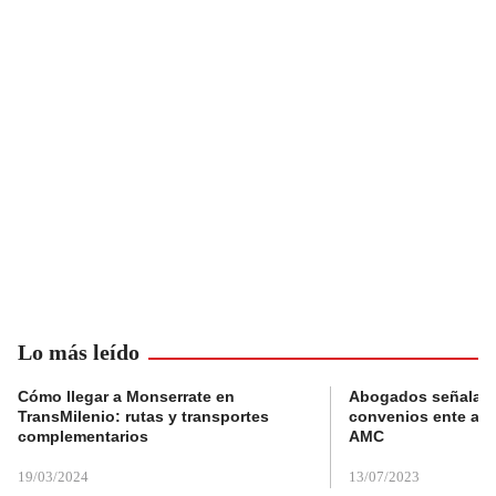
Lo más leído
Cómo llegar a Monserrate en
Abogados señalan 
TransMilenio: rutas y transportes
convenios ente alc
complementarios
AMC
19/03/2024
13/07/2023