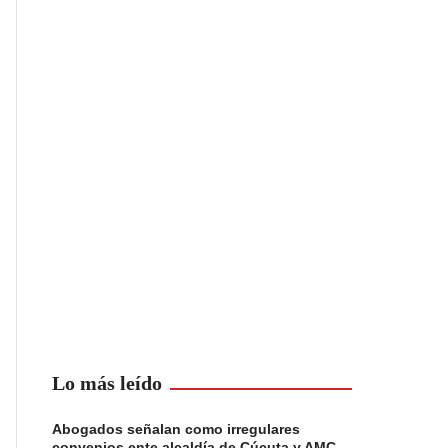
Lo más leído
Abogados señalan como irregulares
convenios ente alcaldía de Cúcuta y AMC