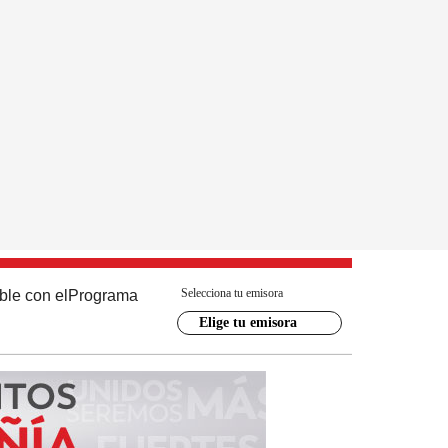
Selecciona tu emisora
ble con el
Programa
Elige tu emisora