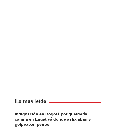
Lo más leído
Indignación en Bogotá por guardería
canina en Engativá donde asfixiaban y
golpeaban perros