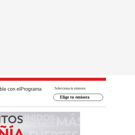
Selecciona tu emisora
ble con el
Programa
Elige tu emisora