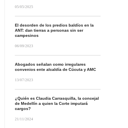
05/05/2025
El desorden de los predios baldíos en la
ANT: dan tierras a personas sin ser
campesinos
06/09/2023
Abogados señalan como irregulares
convenios ente alcaldía de Cúcuta y AMC
13/07/2023
¿Quién es Claudia Carrasquilla, la concejal
de Medellín a quien la Corte imputará
cargos?
21/11/2024