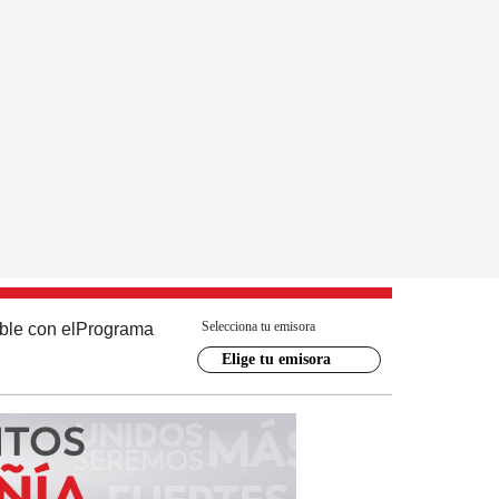
Selecciona tu emisora
ble con el
Programa
Elige tu emisora