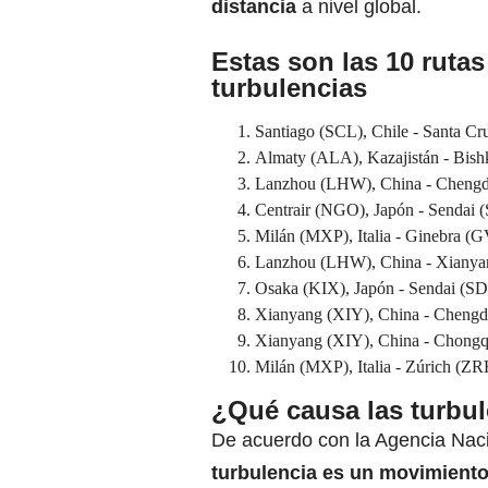
distancia
a nivel global.
Estas son las 10 ruta
turbulencias
Santiago (SCL), Chile - Santa Cru
Almaty (ALA), Kazajistán - Bishk
Lanzhou (LHW), China - Chengdu
Centrair (NGO), Japón - Sendai (
Milán (MXP), Italia - Ginebra (G
Lanzhou (LHW), China - Xianyan
Osaka (KIX), Japón - Sendai (SDJ
Xianyang (XIY), China - Chengdu
Xianyang (XIY), China - Chongq
Milán (MXP), Italia - Zúrich (ZRH
¿Qué causa las turbu
De acuerdo con la Agencia Naci
turbulencia es un movimiento i