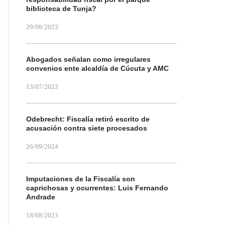
biblioteca de Tunja?
29/08/2023
Abogados señalan como irregulares
convenios ente alcaldía de Cúcuta y AMC
13/07/2023
Odebrecht: Fiscalía retiró escrito de
acusación contra siete procesados
26/09/2024
Imputaciones de la Fiscalía son
caprichosas y ocurrentes: Luis Fernando
Andrade
18/08/2023