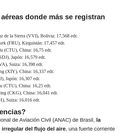
s aéreas donde más se registran
z de la Sierra (VVI), Bolivia: 17,568 edr.
ek (FRU), Kirguistán: 17,457 edr.
 (CTU), China: 16,75 edr.
SDJ), Japón: 16,579 edr.
VA), Suiza: 16,398 edr.
g (XIY), China: 16,337 edr.
), Japón: 16,307 edr.
 (CTU), China: 16,25 edr.
ing (CKG), China: 16,041 edr.
), Suiza: 16,016 edr.
lencias?
onal de Aviación Civil (ANAC) de Brasil,
la
rregular del flujo del aire
, una fuerte corriente