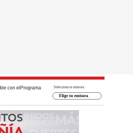
Selecciona tu emisora
ble con el
Programa
Elige tu emisora