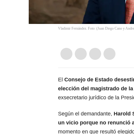
Vladimir Fernández. Foto: (Juan Diego Cano y Andrea
El
Consejo de Estado desest
elección del magistrado de la
exsecretario jurídico de la Pres
Según el demandante,
Harold 
un vicio porque no renunció a
momento en que resultó elegid