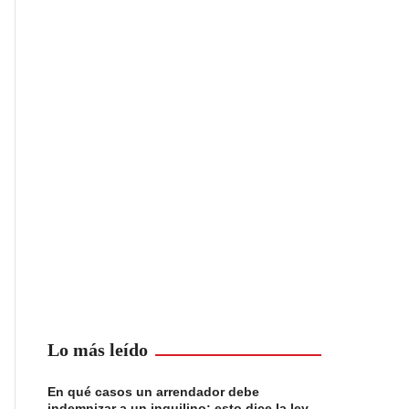
Lo más leído
En qué casos un arrendador debe
indemnizar a un inquilino: esto dice la ley