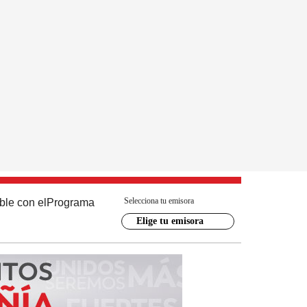
Selecciona tu emisora
ble con el
Programa
Elige tu emisora