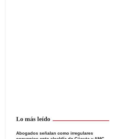
Lo más leído
Abogados señalan como irregulares
convenios ente alcaldía de Cúcuta y AMC