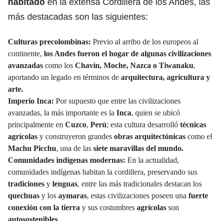
habitado
en la extensa Cordillera de los Andes, las
más destacadas son las siguientes:
Culturas precolombinas:
Previo al arribo de los europeos al
continente,
los Andes fueron el hogar de algunas civilizaciones
avanzadas
como los
Chavín, Moche, Nazca o Tiwanaku
,
aportando un legado en términos de
arquitectura, agricultura y
arte.
Imperio Inca:
Por supuesto que entre las civilizaciones
avanzadas, la más importante es la
Inca
, quien se ubicó
principalmente en
Cuzco
,
Perú
; esta cultura desarrolló
técnicas
agrícolas
y construyeron grandes
obras arquitectónicas
como el
Machu Picchu
, una de las
siete maravillas del mundo.
Comunidades indígenas modernas:
En la actualidad,
comunidades indígenas habitan la cordillera, preservando sus
tradiciones
y
lenguas
, entre las más tradicionales destacan los
quechuas
y los
aymaras
, estas civilizaciones poseen una
fuerte
conexión con la tierra
y sus costumbres
agrícolas
son
autosostenibles
.