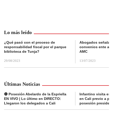
Lo más leído
¿Qué pasó con el proceso de
Abogados señalan 
responsabilidad fiscal por el parque
convenios ente alc
biblioteca de Tunja?
AMC
29/08/2023
13/07/2023
Últimas Noticias
🔴 Posesión Abelardo de la Espriella
Infantino visita es
EN VIVO | Lo último en DIRECTO:
en Cali previo a pa
Llegaron los delegados a Cali
posesión presidenc