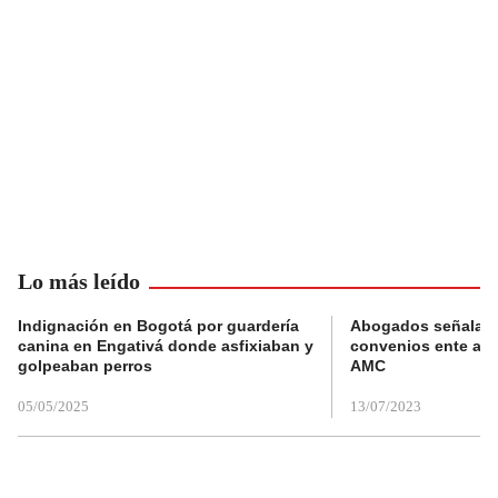
Lo más leído
Indignación en Bogotá por guardería
Abogados señalan 
canina en Engativá donde asfixiaban y
convenios ente alc
golpeaban perros
AMC
05/05/2025
13/07/2023