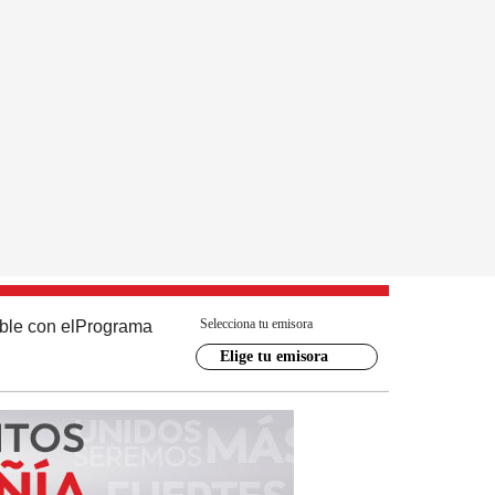
Selecciona tu emisora
ble con el
Programa
Elige tu emisora