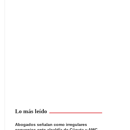
Lo más leído
Abogados señalan como irregulares
convenios ente alcaldía de Cúcuta y AMC