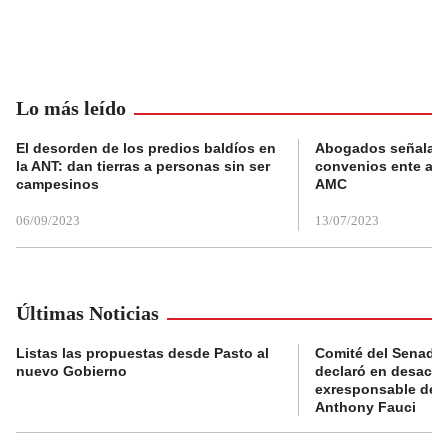
Lo más leído
El desorden de los predios baldíos en
Abogados señalan 
la ANT: dan tierras a personas sin ser
convenios ente alc
campesinos
AMC
06/09/2023
13/07/2023
Últimas Noticias
Listas las propuestas desde Pasto al
Comité del Senado 
nuevo Gobierno
declaró en desacat
exresponsable de l
Anthony Fauci