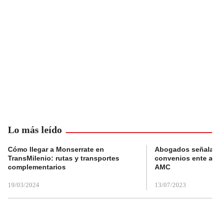
Lo más leído
Cómo llegar a Monserrate en
Abogados señalan 
TransMilenio: rutas y transportes
convenios ente alc
complementarios
AMC
19/03/2024
13/07/2023