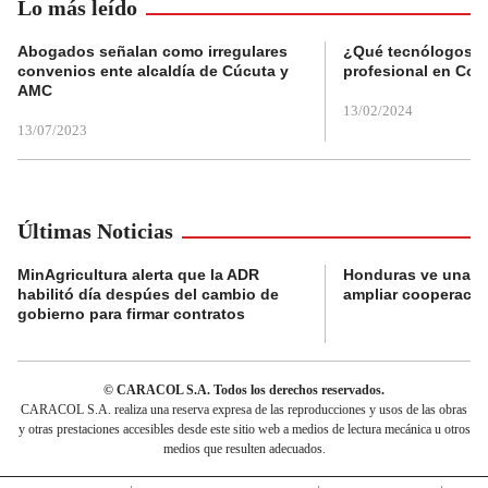
Lo más leído
Abogados señalan como irregulares
¿Qué tecnólogos re
convenios ente alcaldía de Cúcuta y
profesional en Col
AMC
13/02/2024
13/07/2023
Últimas Noticias
MinAgricultura alerta que la ADR
Honduras ve una o
habilitó día despúes del cambio de
ampliar cooperaci
gobierno para firmar contratos
© CARACOL S.A. Todos los derechos reservados.
CARACOL S.A. realiza una reserva expresa de las reproducciones y usos de las obras
y otras prestaciones accesibles desde este sitio web a medios de lectura mecánica u otros
medios que resulten adecuados.