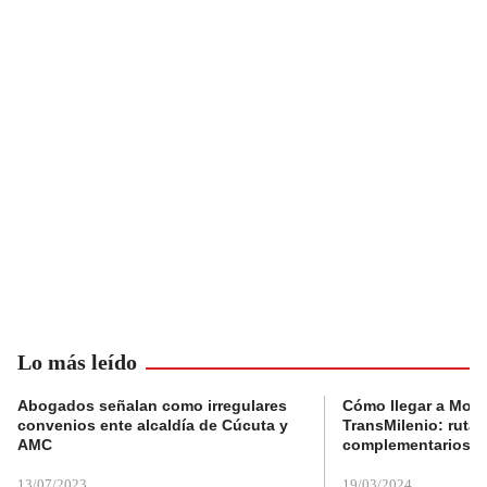
Lo más leído
Abogados señalan como irregulares
Cómo llegar a Mons
convenios ente alcaldía de Cúcuta y
TransMilenio: rutas
AMC
complementarios
13/07/2023
19/03/2024