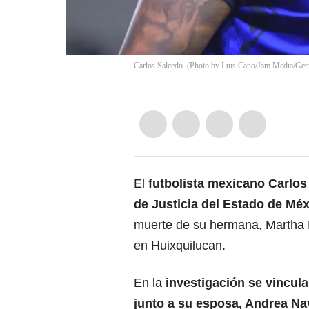
Carlos Salcedo. (Photo by Luis Cano/Jam Media/Get
El
futbolista mexicano Carlos 
de Justicia del Estado de
Méx
muerte de su hermana, Martha P
en Huixquilucan.
En la
investigación
se vincula
junto a su esposa, Andrea Na