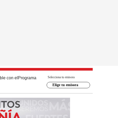
Selecciona tu emisora
ble con el
Programa
Elige tu emisora