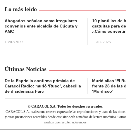
Lo más leído
Abogados señalan como irregulares
10 plantillas de hoj
convenios ente alcaldía de Cúcuta y
gratuitas para des
AMC
¿Cómo convertirla
13/07/2023
11/02/2025
Últimas Noticias
De la Espriella confirma primicia de
Murió alias ‘El Ruso
Caracol Radio: murió ‘Ruso’, cabecilla
frente 28 de las di
de disidencias Farc
‘Mordisco’
© CARACOL S.A. Todos los derechos reservados.
CARACOL S.A. realiza una reserva expresa de las reproducciones y usos de las obras
y otras prestaciones accesibles desde este sitio web a medios de lectura mecánica u otros
medios que resulten adecuados.