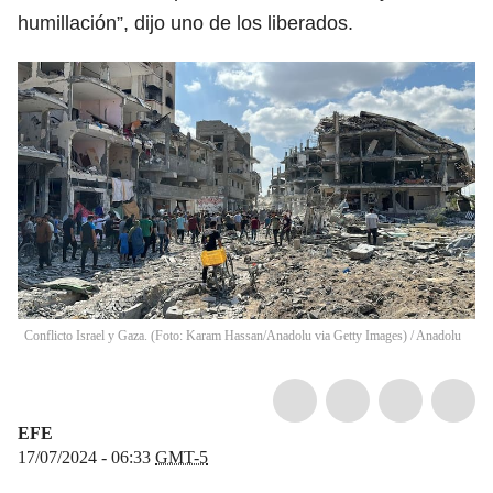
humillación”, dijo uno de los liberados.
Conflicto Israel y Gaza. (Foto: Karam Hassan/Anadolu via Getty Images)
/
Anadolu
EFE
17/07/2024 - 06:33
GMT-5