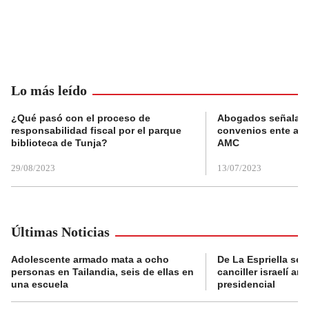
Lo más leído
¿Qué pasó con el proceso de
Abogados señalan 
responsabilidad fiscal por el parque
convenios ente alc
biblioteca de Tunja?
AMC
29/08/2023
13/07/2023
Últimas Noticias
Adolescente armado mata a ocho
De La Espriella se 
personas en Tailandia, seis de ellas en
canciller israelí a
una escuela
presidencial