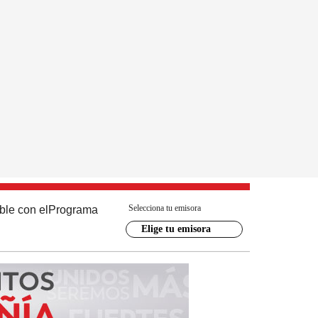
Selecciona tu emisora
ble con el
Programa
Elige tu emisora