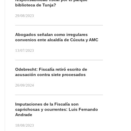
biblioteca de Tunja?
29/08/2023
Abogados señalan como irregulares
convenios ente alcaldía de Cúcuta y AMC
13/07/2023
Odebrecht: Fiscalía retiró escrito de
acusación contra siete procesados
26/09/2024
Imputaciones de la Fiscalía son
caprichosas y ocurrentes: Luis Fernando
Andrade
18/08/2023