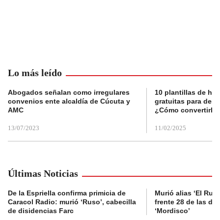
Lo más leído
Abogados señalan como irregulares
10 plantillas de hoj
convenios ente alcaldía de Cúcuta y
gratuitas para des
AMC
¿Cómo convertirla
13/07/2023
11/02/2025
Últimas Noticias
De la Espriella confirma primicia de
Murió alias ‘El Ruso
Caracol Radio: murió ‘Ruso’, cabecilla
frente 28 de las di
de disidencias Farc
‘Mordisco’