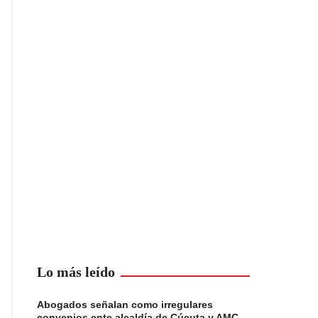
Lo más leído
Abogados señalan como irregulares
convenios ente alcaldía de Cúcuta y AMC