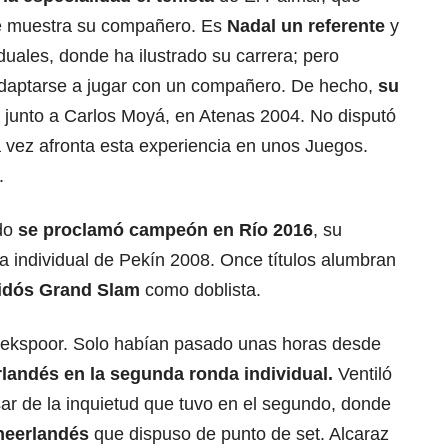
ue muestra su compañero. Es
Nadal un referente
y
duales, donde ha ilustrado su carrera; pero
 adaptarse a jugar con un compañero. De hecho,
su
junto a Carlos Moyá, en Atenas 2004. No disputó
ta vez afronta esta experiencia en unos Juegos.
.
ndo
se proclamó campeón en Río 2016
, su
a individual de Pekín 2008. Once títulos alumbran
tidós Grand Slam
como doblista.
riekspoor. Solo habían pasado unas horas desde
rlandés en la segunda ronda individual.
Ventiló
r de la inquietud que tuvo en el segundo, donde
 neerlandés
que dispuso de punto de set. Alcaraz