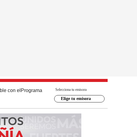
Selecciona tu emisora
ble con el
Programa
Elige tu emisora