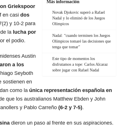
Más información
lon Griekspoor
Novak Djokovic superó a Rafael
 en casi
dos
Nadal y lo eliminó de los Juegos
7(2) y 10-2 para
Olímpicos
 de la
lucha por
Nadal: “cuando terminen los Juegos
por el podio.
Olímpicos tomaré las decisiones que
tenga que tomar”
nidenses Austin
Este tipo de momentos los
aron a los
disfrutamos a tope: Carlos Alcaraz
sobre jugar con Rafael Nadal
Thiago Seyboth
e sostienen en
edan como la
única representación española en
e que los australianos Matthew Ebden y John
anollers y Pablo Carreño
(6-2 y 7-5)
.
isina
dieron un paso al frente en sus aspiraciones.