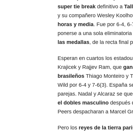
super tie break
definitivo a
Tal
y su compañero Wesley Koolhof
horas y media
. Fue por 6-4, 6-
ponerse a una sola eliminatoria
las medallas
, de la recta final 
Esperan en cuartos los estadou
Krajicek y Rajjev Ram, que
gan
brasileños
Thiago Monteiro y 
Wild por 6-4 y 7-6(3). España s
parejas. Nadal y Alcaraz se qu
el dobles masculino
después d
Peers despacharan a Marcel Gr
Pero los
reyes de la tierra par