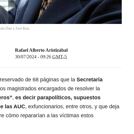
mila Díaz y José Ruiz
Rafael Alberto Aristizábal
30/07/2024 - 09:26
GMT-5
 reservado de 68 páginas que la
Secretaría
los magistrados encargados de resolver la
eros”
,
es decir
parapolíticos
, supuestos
de las
AUC
,
exfuncionarios, entre otros, y que deja
e cómo repararían a las víctimas estos