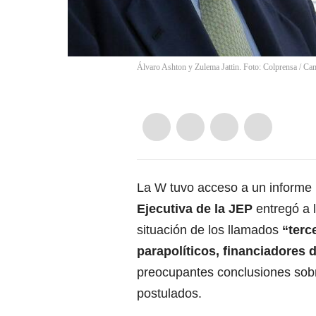
Álvaro Ashton y Zulema Jattin. Foto: Colprensa / Ca
La W tuvo acceso a un informe
Ejecutiva de la
JEP
entregó a 
situación de los llamados
“terc
parapolíticos, financiadores 
preocupantes conclusiones sobr
postulados.