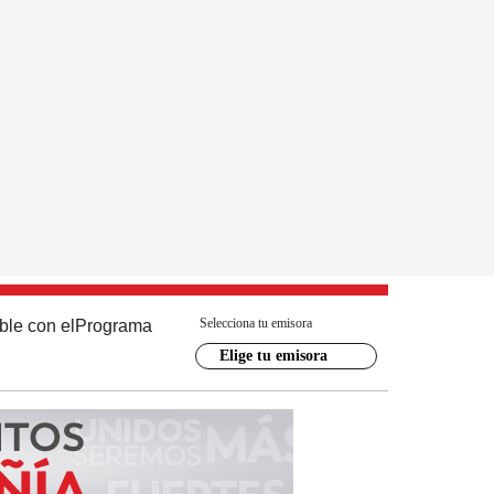
Selecciona tu emisora
ble con el
Programa
Elige tu emisora