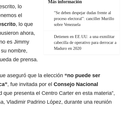
Más información
escrito, lo
“Se deben despejar dudas frente al
enemos el
proceso electoral”: canciller Murillo
escrito
, lo que
sobre Venezuela
 pusieron ahora,
Detienen en EE.UU. a una exmilitar
 no es Jimmy
cabecilla de operativo para derrocar a
Maduro en 2020
va su nombre,
rueda de prensa.
que aseguró que la elección
“no puede ser
ca”
, fue invitada por el
Consejo Nacional
d que presenta el Centro Carter en esta materia”,
sa, Vladimir Padrino López, durante una reunión