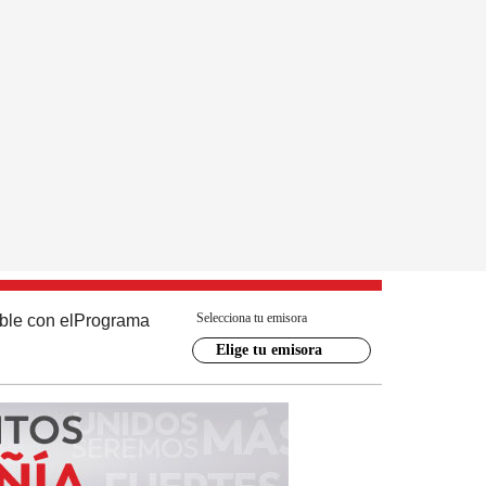
Selecciona tu emisora
ble con el
Programa
Elige tu emisora