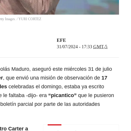
ty Images.
/
YURI CORTEZ
EFE
31/07/2024 - 17:33
GMT-5
olás Maduro, aseguró este miércoles 31 de julio
er
, que envió una misión de observación de
17
ales
celebradas el domingo, estaba ya escrito
le faltaba -dijo- era
“picantico”
que le pusieron
 boletín parcial por parte de las autoridades
ro Carter a