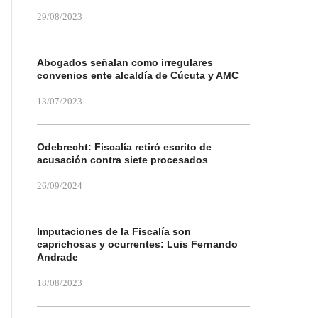
29/08/2023
Abogados señalan como irregulares
convenios ente alcaldía de Cúcuta y AMC
13/07/2023
Odebrecht: Fiscalía retiró escrito de
acusación contra siete procesados
26/09/2024
Imputaciones de la Fiscalía son
caprichosas y ocurrentes: Luis Fernando
Andrade
18/08/2023