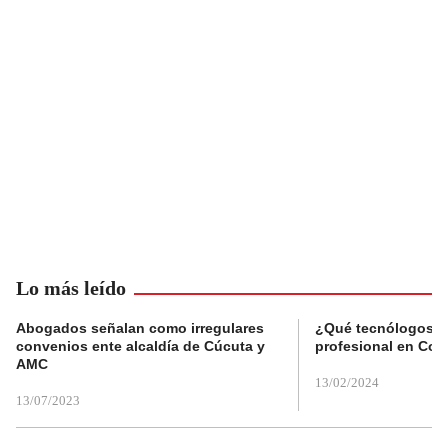
Lo más leído
Abogados señalan como irregulares
¿Qué tecnólogos re
convenios ente alcaldía de Cúcuta y
profesional en Col
AMC
13/02/2024
13/07/2023