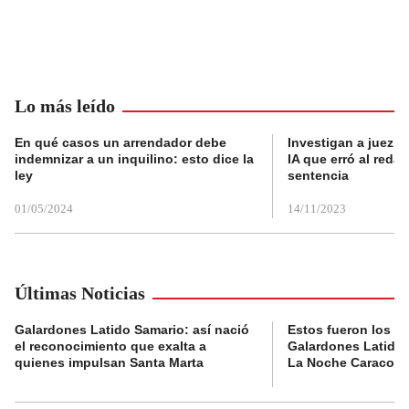
Lo más leído
En qué casos un arrendador debe
Investigan a juez e
indemnizar a un inquilino: esto dice la
IA que erró al reda
ley
sentencia
01/05/2024
14/11/2023
Últimas Noticias
Galardones Latido Samario: así nació
Estos fueron los g
el reconocimiento que exalta a
Galardones Latido 
quienes impulsan Santa Marta
La Noche Caracol