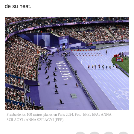
de su heat.
Prueba de los 100 metros planos en París 2024. Foto: EFE / EPA / ANNA
SZILAGYI
/
ANNA SZILAGYI
(
EFE
)