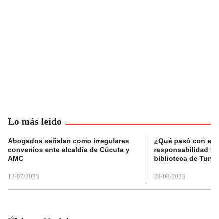
Lo más leído
Abogados señalan como irregulares
¿Qué pasó con el 
convenios ente alcaldía de Cúcuta y
responsabilidad fis
AMC
biblioteca de Tunja
13/07/2023
29/08/2023