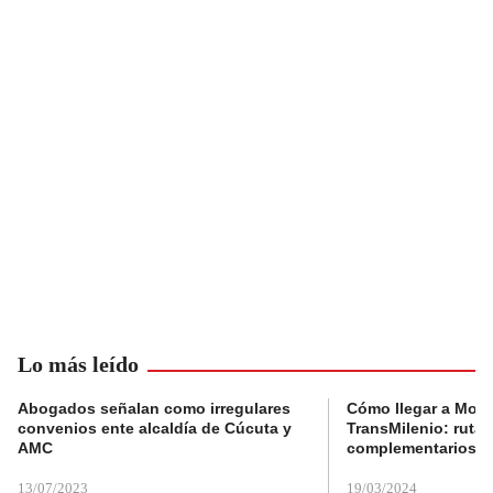
Lo más leído
Abogados señalan como irregulares
Cómo llegar a Mons
convenios ente alcaldía de Cúcuta y
TransMilenio: rutas
AMC
complementarios
13/07/2023
19/03/2024