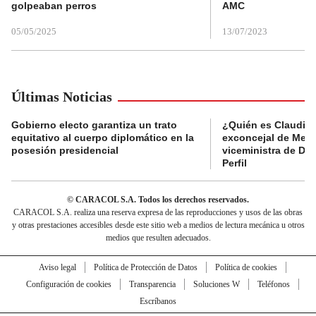
golpeaban perros
AMC
05/05/2025
13/07/2023
Últimas Noticias
Gobierno electo garantiza un trato
¿Quién es Claudia C
equitativo al cuerpo diplomático en la
exconcejal de Mede
posesión presidencial
viceministra de De
Perfil
© CARACOL S.A. Todos los derechos reservados.
CARACOL S.A. realiza una reserva expresa de las reproducciones y usos de las obras
y otras prestaciones accesibles desde este sitio web a medios de lectura mecánica u otros
medios que resulten adecuados.
Aviso legal
Política de Protección de Datos
Política de cookies
Configuración de cookies
Transparencia
Soluciones W
Teléfonos
Escríbanos