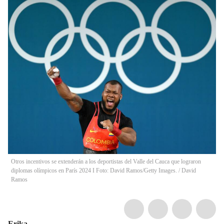
Otros incentivos se extenderán a los deportistas del Valle del Cauca que lograron
diplomas olímpicos en París 2024 I Foto: David Ramos/Getty Images.
/
David
Ramos
Erika