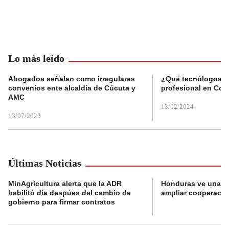
Lo más leído
Abogados señalan como irregulares
¿Qué tecnólogos re
convenios ente alcaldía de Cúcuta y
profesional en Col
AMC
13/02/2024
13/07/2023
Últimas Noticias
MinAgricultura alerta que la ADR
Honduras ve una o
habilitó día despúes del cambio de
ampliar cooperaci
gobierno para firmar contratos