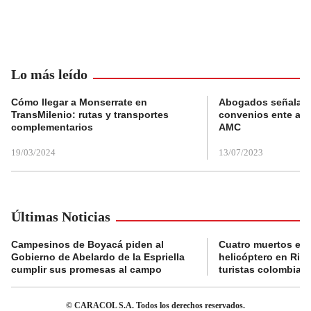
Lo más leído
Cómo llegar a Monserrate en
Abogados señalan 
TransMilenio: rutas y transportes
convenios ente alc
complementarios
AMC
19/03/2024
13/07/2023
Últimas Noticias
Campesinos de Boyacá piden al
Cuatro muertos en 
Gobierno de Abelardo de la Espriella
helicóptero en Rio,
cumplir sus promesas al campo
turistas colombian
© CARACOL S.A. Todos los derechos reservados.