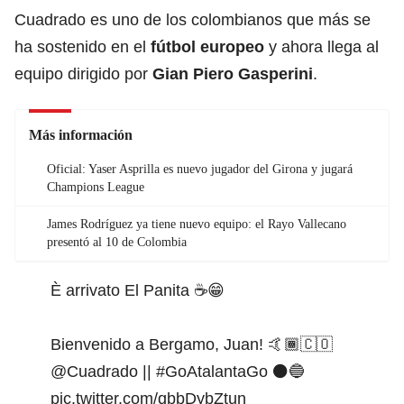
Cuadrado es uno de los colombianos que más se
ha sostenido en el
fútbol europeo
y ahora llega al
equipo dirigido por
Gian Piero Gasperini
.
Más información
Oficial: Yaser Asprilla es nuevo jugador del Girona y jugará
Champions League
James Rodríguez ya tiene nuevo equipo: el Rayo Vallecano
presentó al 10 de Colombia
È arrivato El Panita ☕️😁
Bienvenido a Bergamo, Juan! 🤙🏾🇨🇴
@Cuadrado
||
#GoAtalantaGo
⚫️🔵
pic.twitter.com/qbbDybZtun