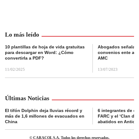
Lo más leído
10 plantillas de hoja de vida gratuitas
Abogados señalan 
para descargar en Word: ¿Cómo
convenios ente alc
convertirla a PDF?
AMC
11/02/2025
13/07/2023
Últimas Noticias
El tifón Dolphin deja lluvias récord y
6 integrantes de di
más de 1,6 millones de evacuados en
FARC y el ‘Clan del
China
abatidos en Antioq
© CARACOL S.A. Todos los derechos reservados.