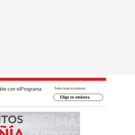
Selecciona tu emisora
ble con el
Programa
Elige tu emisora