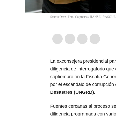
Sandra Ortiz | Foto: Colprensa
/
HANSEL VASQUE
La exconsejera presidencial pa
diligencia de interrogatorio qu
septiembre en la Fiscalía Gener
por el escándalo de corrupción
Desastres (UNGRD).
Fuentes cercanas al proceso señ
diligencia programada con vari