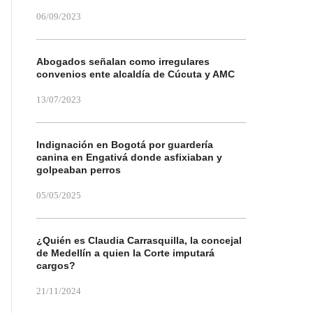
06/09/2023
Abogados señalan como irregulares
convenios ente alcaldía de Cúcuta y AMC
13/07/2023
Indignación en Bogotá por guardería
canina en Engativá donde asfixiaban y
golpeaban perros
05/05/2025
¿Quién es Claudia Carrasquilla, la concejal
de Medellín a quien la Corte imputará
cargos?
21/11/2024