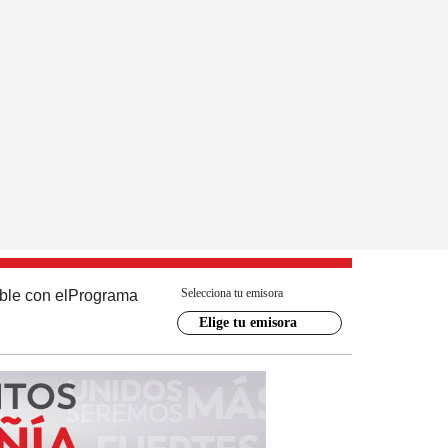
Selecciona tu emisora
ble con el
Programa
Elige tu emisora