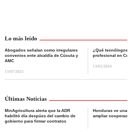
Lo más leído
Abogados señalan como irregulares
¿Qué tecnólogos re
convenios ente alcaldía de Cúcuta y
profesional en Col
AMC
13/02/2024
13/07/2023
Últimas Noticias
MinAgricultura alerta que la ADR
Honduras ve una o
habilitó día despúes del cambio de
ampliar cooperaci
gobierno para firmar contratos