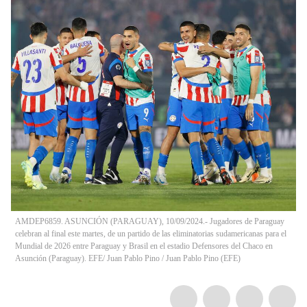
AMDEP6859. ASUNCIÓN (PARAGUAY), 10/09/2024.- Jugadores de Paraguay
celebran al final este martes, de un partido de las eliminatorias sudamericanas para el
Mundial de 2026 entre Paraguay y Brasil en el estadio Defensores del Chaco en
Asunción (Paraguay). EFE/ Juan Pablo Pino
/
Juan Pablo Pino
(
EFE
)