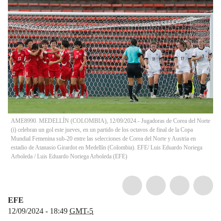
AME8990. MEDELLÍN (COLOMBIA), 12/09/2024.- Jugadoras de Corea del Norte
(i) celebran un gol este jueves, en un partido de los octavos de final de la Copa
Mundial Femenina sub-20 entre las selecciones de Corea del Norte y Austria en
estadio de Atanasio Girardot en Medellín (Colombia). EFE/ Luis Eduardo Noriega
Arboleda
/
Luis Eduardo Noriega Arboleda
(
EFE
)
EFE
12/09/2024 - 18:49
GMT-5