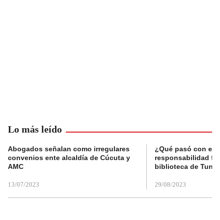
Lo más leído
Abogados señalan como irregulares
¿Qué pasó con el 
convenios ente alcaldía de Cúcuta y
responsabilidad fis
AMC
biblioteca de Tunja
13/07/2023
29/08/2023