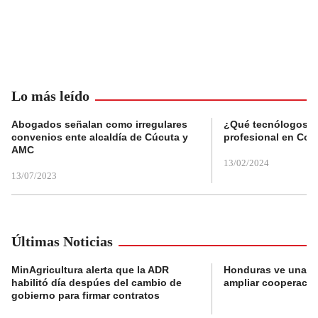
Lo más leído
Abogados señalan como irregulares
¿Qué tecnólogos re
convenios ente alcaldía de Cúcuta y
profesional en Col
AMC
13/02/2024
13/07/2023
Últimas Noticias
MinAgricultura alerta que la ADR
Honduras ve una o
habilitó día despúes del cambio de
ampliar cooperaci
gobierno para firmar contratos