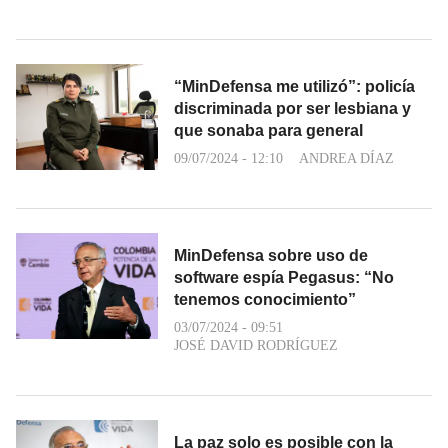
“MinDefensa me utilizó”: policía
discriminada por ser lesbiana y
que sonaba para general
09/07/2024 - 12:10
ANDREA DÍAZ
MinDefensa sobre uso de
software espía Pegasus: “No
tenemos conocimiento”
03/07/2024 - 09:51
JOSÉ DAVID RODRÍGUEZ
La paz solo es posible con la