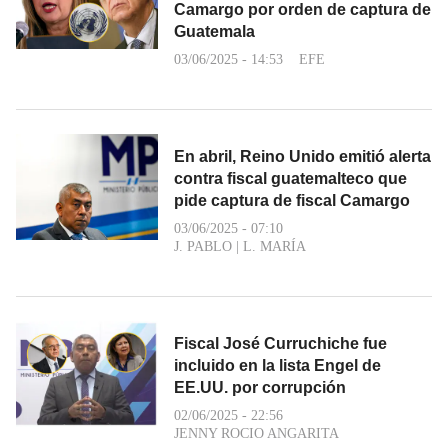
Camargo por orden de captura de
Guatemala
03/06/2025 - 14:53
EFE
En abril, Reino Unido emitió alerta
contra fiscal guatemalteco que
pide captura de fiscal Camargo
03/06/2025 - 07:10
J. PABLO
|
L. MARÍA
Fiscal José Curruchiche fue
incluido en la lista Engel de
EE.UU. por corrupción
02/06/2025 - 22:56
JENNY ROCIO ANGARITA