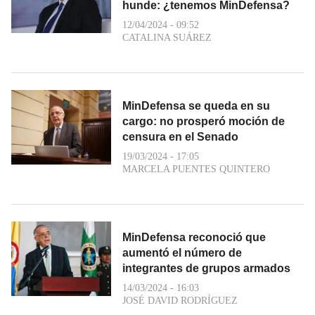
hunde: ¿tenemos MinDefensa?
12/04/2024 - 09:52
CATALINA SUÁREZ
MinDefensa se queda en su
cargo: no prosperó moción de
censura en el Senado
19/03/2024 - 17:05
MARCELA PUENTES QUINTERO
MinDefensa reconoció que
aumentó el número de
integrantes de grupos armados
14/03/2024 - 16:03
JOSÉ DAVID RODRÍGUEZ