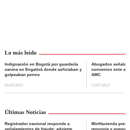
Lo más leído
Indignación en Bogotá por guardería
Abogados señalan 
canina en Engativá donde asfixiaban y
convenios ente alc
golpeaban perros
AMC
05/05/2025
13/07/2023
Últimas Noticias
Registrador nacional responde a
MinHacienda presen
señalamientos de fraude: advierte
renuncia y aseguró