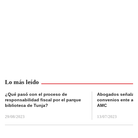
Lo más leído
¿Qué pasó con el proceso de
Abogados señalan 
responsabilidad fiscal por el parque
convenios ente alc
biblioteca de Tunja?
AMC
29/08/2023
13/07/2023